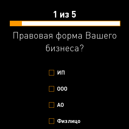
1
из
5
Правовая форма Вашего
бизнеса?
ИП
ООО
АО
Физлицо