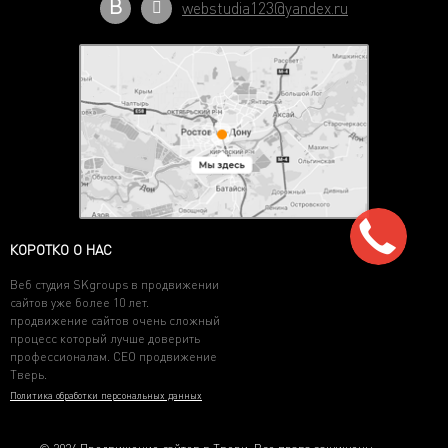
В
webstudia123@yandex.ru
КОРОТКО О НАС
Веб студия SKgroups в продвижении
сайтов уже более 10 лет.
продвижение сайтов очень сложный
процесс который лучше доверить
профессионалам. СЕО продвижение
Тверь.
Политика обработки персональных данных